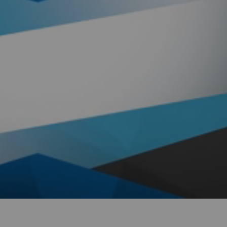
00:00
|
01:25