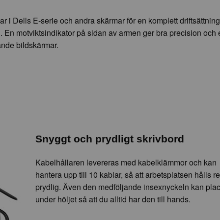
 Dells E-serie och andra skärmar för en komplett driftsättnin
. En motviktsindikator på sidan av armen ger bra precision och 
ande bildskärmar.
Snyggt och prydligt skrivbord
Kabelhållaren levereras med kabelklämmor och kan
hantera upp till 10 kablar, så att arbetsplatsen hålls r
prydlig. Även den medföljande insexnyckeln kan pla
under höljet så att du alltid har den till hands.