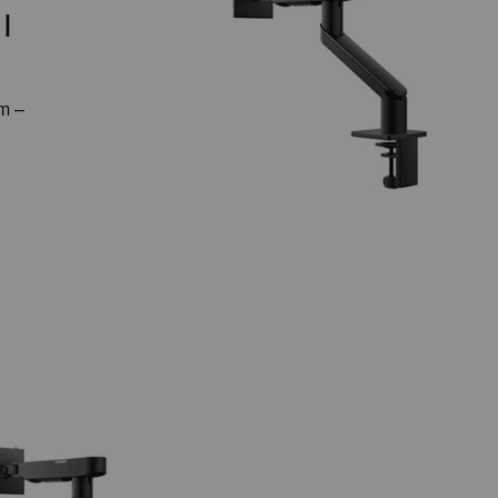
|
rm –