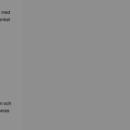
g med
enkel
en och
ceras