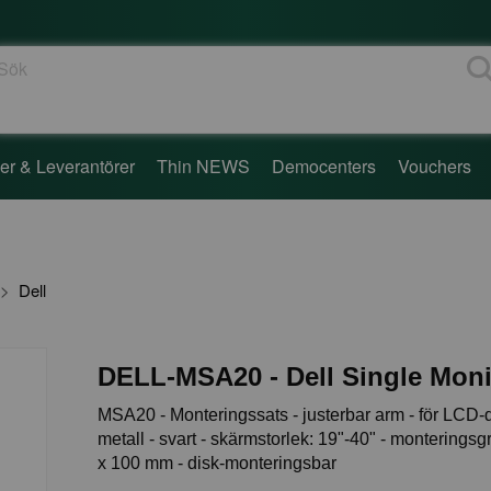
ök
er & Leverantörer
Thin NEWS
Democenters
Vouchers
Dell
DELL-MSA20 - Dell Single Moni
MSA20 - Monteringssats - justerbar arm - för LCD-d
metall - svart - skärmstorlek: 19"-40" - monteringsg
x 100 mm - disk-monteringsbar