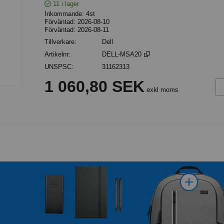
11
i lager
Inkommande
4st
Förväntad
2026-08-10
Förväntad
2026-08-11
Tillverkare
Dell
Artikelnr
DELL-MSA20
UNSPSC
31162313
Lä
1 060,80 SEK
exkl moms