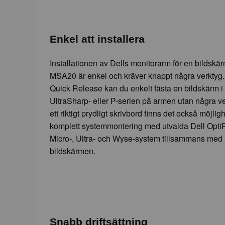
Enkel att installera
Installationen av Dells monitorarm för en bildskä
MSA20 är enkel och kräver knappt några verktyg.
Quick Release kan du enkelt fästa en bildskärm i
UltraSharp- eller P-serien på armen utan några ve
ett riktigt prydligt skrivbord finns det också möjlighe
komplett systemmontering med utvalda Dell Opti
Micro-, Ultra- och Wyse-system tillsammans med
bildskärmen.
Snabb driftsättning