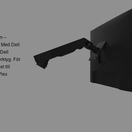
rm –
 Med Dell
 Dell
rktyg. För
t till
Plex