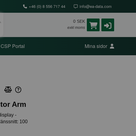
+46 (0) 8 556 717 44
info@ea-data.com
0 SEK
exkl moms
CSP Portal
Mina sidor
tor Arm
isplay -
ränssnitt: 100